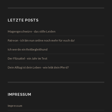
LETZTE POSTS
Magengeschwüre - das stille Leiden
Patreon - ich bin nun online noch mehr für euch da!
Ich werde ein Reitbegleithund
Der Filzsattel - ein Jahr im Test
Dein Alltag ist dein Leben - wie lebt dein Pferd?
IMPRESSUM
Impressum