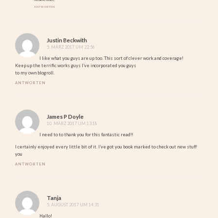
ANTWORTEN
Justin Beckwith
5. MÄRZ 2017 UM 22:56
I like what you guys are up too. This sort of clever work and coverage!
Keep up the terrific works guys I’ve incorporated you guys
to my own blogroll.
ANTWORTEN
James P Doyle
10. MÄRZ 2017 UM 13:18
I need to to thank you for this fantastic read!!
I certainly enjoyed every little bit of it. I’ve got you book marked to check out new stuff
you
ANTWORTEN
Tanja
5. AUGUST 2017 UM 14:31
Hallo!