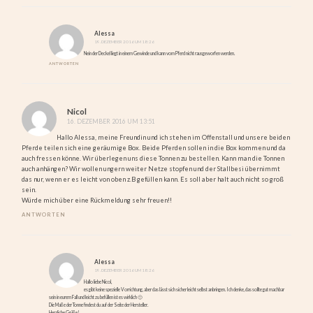
Alessa
19. DEZEMBER 2016 UM 18:26
Nein der Deckel liegt in einem Gewinde und kann vom Pferd nicht rausgeworfen werden.
ANTWORTEN
Nicol
16. DEZEMBER 2016 UM 13:51
Hallo Alessa, meine Freundin und ich stehen im Offenstall und unsere beiden
Pferde teilen sich eine geräumige Box. Beide Pferden sollen in die Box kommen und da
auch fressen könne. Wir überlegen uns diese Tonnen zu bestellen. Kann man die Tonnen
auch anhängen? Wir wollen ungern weiter Netze stopfen und der Stallbesi übernimmt
das nur, wenn er es leicht von oben z.B gefüllen kann. Es soll aber halt auch nicht so groß
sein.
Würde mich über eine Rückmeldung sehr freuen!!
ANTWORTEN
Alessa
19. DEZEMBER 2016 UM 18:26
Hallo liebe Nicol,
es gibt keine spezielle Vorrichtung, aber das lässt sich sicher leicht selbst anbringen. Ich denke, das sollte gut machbar
sein in eurem Fall und leicht zu befüllen ist es wirklich 🙂
Die Maße der Tonne findest du auf der Seite der Hersteller.
Herzliche Grüße!