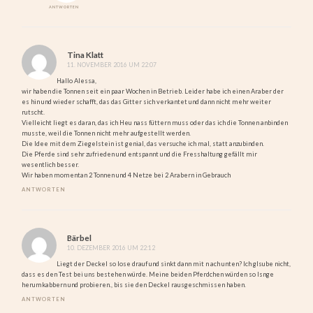
ANTWORTEN
Tina Klatt
11. NOVEMBER 2016 UM 22:07
Hallo Alessa,
wir haben die Tonnen seit ein paar Wochen in Betrieb. Leider habe ich einen Araber der
es hin und wieder schafft, das das Gitter sich verkantet und dann nicht mehr weiter
rutscht.
Vielleicht liegt es daran, das ich Heu nass füttern muss oder das ich die Tonnen anbinden
musste, weil die Tonnen nicht mehr aufgestellt werden.
Die Idee mit dem Ziegelstein ist genial, das versuche ich mal, statt anzubinden.
Die Pferde sind sehr zufrieden und entspannt und die Fresshaltung gefällt mir
wesentlich besser.
Wir haben momentan 2 Tonnen und 4 Netze bei 2 Arabern in Gebrauch
ANTWORTEN
Bärbel
10. DEZEMBER 2016 UM 22:12
Liegt der Deckel so lose drauf und sinkt dann mit n ach unten? Ich glsube nicht,
dass es den Test bei uns bestehen würde. Meine beiden Pferdchen würden so lsnge
herumkabbern und probieren., bis sie den Deckel rausgeschmissen haben.
ANTWORTEN