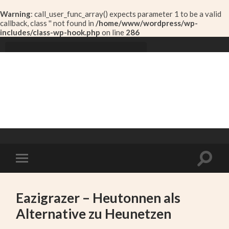
Warning
: call_user_func_array() expects parameter 1 to be a valid
callback, class '' not found in
/home/www/wordpress/wp-
includes/class-wp-hook.php
on line
286
ALESSA NEUNER
A Life dedicated to Horses
Eazigrazer – Heutonnen als
Alternative zu Heunetzen