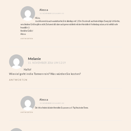
Alessa
15. NOVEMBER 2016 UM 9:01
Hi Lisa,
Joschi kommt da auch wunderbar hin. Er ist allerdings mit 1,10m Stockmaß auch kein richtiger Zwerg 😀 Ich fürchte,
verschiedene Größen gibt es nicht. Du kannst dich aber auch gerne mal direkt mit dem Hersteller in Verbindung setzen, er ist wirklich sehr
freundlich 🙂
Herzliche Grüße!
Alessa
ANTWORTEN
Melanie
11. NOVEMBER 2016 UM 12:19
Hallo!
Wieviel geht in die Tonnen rein? Was würden Sie kosten?
ANTWORTEN
Alessa
15. NOVEMBER 2016 UM 9:00
Die Infos findest du beim Hersteller. Es passen ca 6-7kg Heu in eine Tonne.
ANTWORTEN