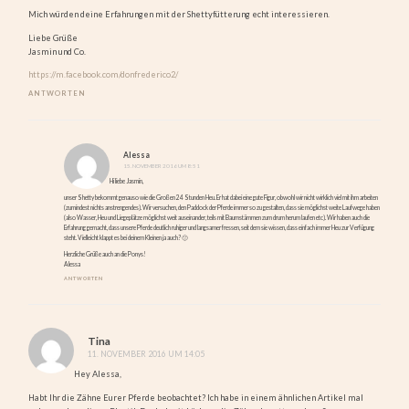
Mich würden deine Erfahrungen mit der Shettyfütterung echt interessieren.
Liebe Grüße
Jasmin und Co.
https://m.facebook.com/donfrederico2/
ANTWORTEN
Alessa
15. NOVEMBER 2016 UM 8:51
Hi liebe Jasmin,
unser Shetty bekommt genauso wie die Großen 24 Stunden Heu. Er hat dabei eine gute Figur, obwohl wir nicht wirklich viel mit ihm arbeiten
(zumindest nichts anstrengendes). Wir versuchen, den Paddock der Pferde immer so zu gestalten, dass sie möglichst weite Laufwege haben
(also Wasser, Heu und Liegeplätze möglichst weit auseinander, teils mit Baumstämmen zum drum herum laufen etc). Wir haben auch die
Erfahrung gemacht, dass unsere Pferde deutlich ruhiger und langsamer fressen, seit dem sie wissen, dass einfach immer Heu zur Verfügung
steht. Vielleicht klappt es bei deinem Kleinen ja auch? 🙂
Herzliche Grüße auch an die Ponys!
Alessa
ANTWORTEN
Tina
11. NOVEMBER 2016 UM 14:05
Hey Alessa,
Habt Ihr die Zähne Eurer Pferde beobachtet? Ich habe in einem ähnlichen Artikel mal