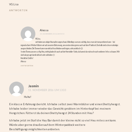
VG Lisa
ANTWORTEN
Alessa
15. NOVEMBER 2016 UM 8:53
Hi Lisa,
wir haben uns einige Heuraufen angeschaut. Allerdings war uns wichtig, dass man sie transportieren kann – bei
regnerischem Wetter füttern wir auf unserem Betonweg, ansonsten eben gerne auch auf dem Paddock. Deshalb sind schon mal einige
ausgeschieden. Die Tonnen kann man einfach hochheben und tragen, sehr praktisch 😉
In eine Tonne passen ca 6kg Heu, steht glaube ich auch auf der Hersteller-Seite, da kannst du mal noch nach weiteren Infos schauen. Wir
sind wie gesagt damit einfach sehr zufrieden 🙂
Herzliche Grüße!
Alessa
ANTWORTEN
Jasmin
11. NOVEMBER 2016 UM 13:03
Huhu!
Ein klasse Erfahrungsbericht. Ich habe selbst zwei Warmblüter und einen Shettyhengst.
Ich habe leider immer wieder das Gewichtsproblem im Hinterkopf bei meinem
Hengstchen. Fütterst du deinen Shettyhengst 24 Stunden mit Heu?
Ich habe jetzt im Stall die Hay Bar damit der kleine nicht so viel Heu mitessen kann.
Würde aber gerne draußen auf dem Winterpaddock weitere
Beschäftigungsmöglichkeiten anbieten.