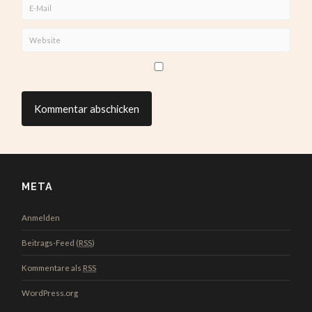
META
Anmelden
Beitrags-Feed (
RSS
)
Kommentare als
RSS
WordPress.org