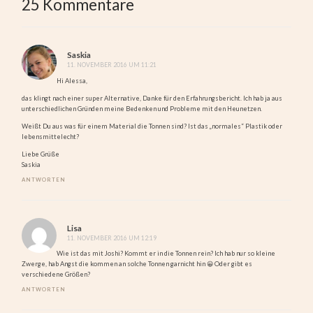
25 Kommentare
Saskia
11. NOVEMBER 2016 UM 11:21
Hi Alessa,
das klingt nach einer super Alternative, Danke für den Erfahrungsbericht. Ich hab ja aus
unterschiedlichen Gründen meine Bedenken und Probleme mit den Heunetzen.
Weißt Du aus was für einem Material die Tonnen sind? Ist das „normales“ Plastik oder
lebensmittelecht?
Liebe Grüße
Saskia
ANTWORTEN
Lisa
11. NOVEMBER 2016 UM 12:19
Wie ist das mit Joshi? Kommt er in die Tonnen rein? Ich hab nur so kleine
Zwerge, hab Angst die kommen an solche Tonnen garnicht hin 😀 Oder gibt es
verschiedene Größen?
ANTWORTEN