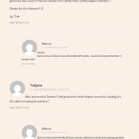
gelesen, dass diese Plastik Deckel mit Löchern die Zähne kaputt machen..?
Danke für die Antwort! 🙂
Lg, Tina
ANTWORTEN
Alessa
15. NOVEMBER 2016 UM 8:49
Liebe Tina,
heute kommt unser Zahnarzt zu uns und kontrolliert die Ponyzähne – danach kann ich dazu mehr berichten! 🙂
Herzliche Grüße!
ANTWORTEN
Tatjana
11. NOVEMBER 2016 UM 19:05
Was kosten die Tonnen? Und gehen die nicht kaputt wenn die ständig als
Fussball misbraucht werden ?
ANTWORTEN
Alessa
15. NOVEMBER 2016 UM 9:02
Die Kosten findest du beim Hersteller. Die Tonnen sind super stabil, bei uns ist absolut nichts kaputt gegangen bisher.