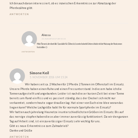
Ich bin auch daran interessiert, ob es inzwischen Erkenntnisse zur Abnutzung der
Pferdezähne gibt.
ANTWORTEN
Alessa
20. AUGUST 2017 UM 15:33
Mein Tierarzt, der ebenfalls Spezialist für Zähne ist, konnte keinerlei Unterschiede mit der Nutzung der Heutonnen
feststellen 🙂
ANTWORTEN
Simone Keil
5. NOVEMBER 2018 UM 15:24
Wir haben seit ca. 2 Wochen für 2 Pferde 2 Tonnen im Offenstall im Einsatz.
Unsere Pferde haben einen Ruhe und einen Fressunterstand. In diesem habe ich die
Tonnen aufgestellt und angebunden. Leider ist nach dieser kurzen Zeit bei einer Tonne
bereits am Rand ein Riss und es passiert ständig, dass der Deckel sich nicht nur
verkanntet, sondern heute sogar draußen lag. Hat einer von Euch eine Idee woran das
liegen kann? Welche Lochgröße habt Ihr für normale Sportpferde im Einsatz?
Wir hatten auch jahrelang Heunetze in unterschiedlichsten Größen im Einsatz. Bis auf
das nervige stopfen haben diese aber immer zuverlässig funktioniert. Da wir den ganzen
Tag auf Arbeit sind, ist ein zuverlässiger Einsatz sehr wichtig für uns.
Gibt es neue Erkenntnisse zum Zahnabrieb?
Danke und Grüße
ANTWORTEN