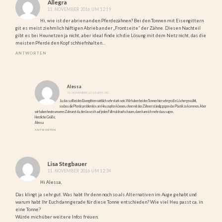
Allegra
11. NOVEMBER 2016 UM 12:19
Hi, wie ist der abrien an den Pferdezähnen? Bei den Tonnen mit Eisengittern
git es meist ziehmlich häftigen Abrieb an der „Frontseite“ der Zähne. Diesen Nachteil
gibt es bei Heunetzen ja nicht, aber ideal finde ich die Lösung mit dem Netz nicht, das die
meisten Pferde den Kopf schhiefnhalten…
ANTWORTEN
Alessa
15. NOVEMBER 2016 UM 9:00
Ja, das soll bei den Eisengittern wirklich sehr stark sein. Wir haben bei den Tonnen hier sehr große Löcher gewählt,
sodass die Pferde problemlos am Heu zupfen können, ohne mit den Zähnen ständig gegen das Plastik zu kommen. Aber
wir haben heute unseren Zahnarzt da, den lasse ich auf jeden Fall mal draufschauen, dann kann ich mehr dazu sagen.
Herzliche Grüße,
Alessa
ANTWORTEN
Lisa Stegbauer
11. NOVEMBER 2016 UM 12:34
Hi Alessa,
Das klingt ja sehr gut. Was habt Ihr denn noch so als Alternativen im Auge gehabt und
warum habt Ihr Euch dann gerade für diese Tonne entschieden? Wie viel Heu passt ca. in
eine Tonne?
Würde mich über weitere Infos freuen.